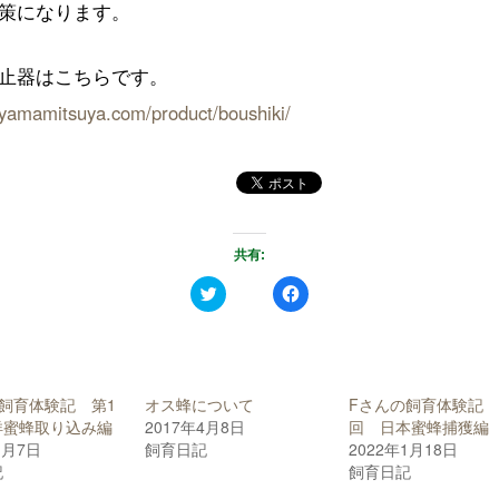
策になります。
止器はこちらです。
//yamamitsuya.com/product/boushiki/
共有:
ク
F
リ
a
ッ
c
ク
e
し
b
て
o
T
o
w
k
i
で
飼育体験記 第1
オス蜂について
Fさんの飼育体験記
t
共
t
有
洋蜜蜂取り込み編
2017年4月8日
回 日本蜜蜂捕獲編
e
す
1月7日
飼育日記
2022年1月18日
r
る
で
に
記
飼育日記
共
は
有
ク