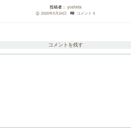
(
リ
新
ッ
投稿者：
yoshida
し
ク
い
し
2020年5月24日
コメント 0
P
c
ウ
て
ィ
く
ン
だ
ド
さ
ウ
い
で
(
開
新
き
し
ま
い
コメントを残す
す
ウ
)
ィ
ン
ド
ウ
で
開
き
ま
す
)