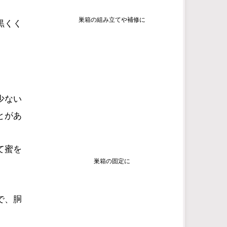
巣箱の組み立てや補修に
黒くく
少ない
とがあ
て蜜を
巣箱の固定に
で、胴