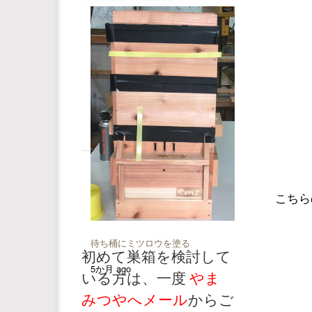
こちら
待ち桶にミツロウを塗る
初めて巣箱を検討して
5か月 ago
いる方は、一度
やま
みつやへメール
からご