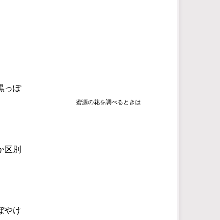
黒っぽ
蜜源の花を調べるときは
か区別
ぼやけ