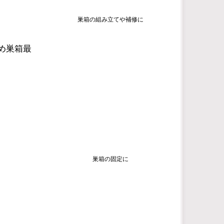
巣箱の組み立てや補修に
め巣箱最
巣箱の固定に