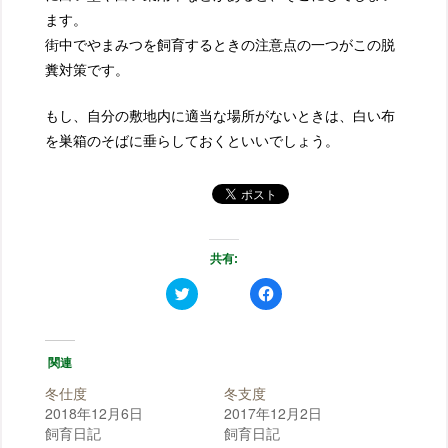
ます。
街中でやまみつを飼育するときの注意点の一つがこの脱
糞対策です。
もし、自分の敷地内に適当な場所がないときは、白い布
を巣箱のそばに垂らしておくといいでしょう。
共有:
ク
F
リ
a
ッ
c
ク
e
し
b
て
o
関連
T
o
w
k
i
で
冬仕度
冬支度
t
共
t
有
2018年12月6日
2017年12月2日
e
す
飼育日記
飼育日記
r
る
で
に