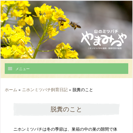
メニュー
ホーム
»
ニホンミツバチ飼育日記
»
脱糞のこと
脱糞のこと
ニホンミツバチは冬の季節は、巣箱の中の巣の隙間で体