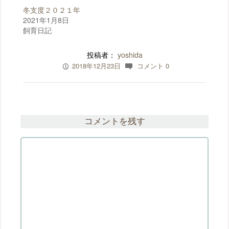
共
は
冬支度２０２１年
有
ク
(
リ
2021年1月8日
新
ッ
飼育日記
し
ク
い
し
ウ
て
ィ
く
投稿者：
yoshida
ン
だ
ド
さ
2018年12月23日
コメント 0
ウ
い
P
c
で
(
開
新
き
し
ま
い
す
ウ
)
ィ
ン
ド
コメントを残す
ウ
で
開
き
ま
す
)