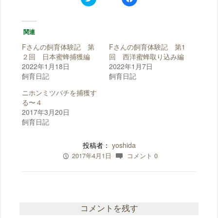
リ
a
ッ
c
ク
e
し
b
て
o
関連
T
o
w
k
i
で
Fさんの飼育体験記 第
Fさんの飼育体験記 第1
t
共
t
有
２回 日本蜜蜂捕獲編
回 西洋蜜蜂取り込み編
e
す
2022年1月18日
2022年1月7日
r
る
で
に
飼育日記
飼育日記
共
は
有
ク
(
リ
ニホンミツバチを捕獲す
新
ッ
る〜４
し
ク
い
し
2017年3月20日
ウ
て
ィ
く
飼育日記
ン
だ
ド
さ
ウ
い
で
(
投稿者：
yoshida
開
新
き
し
2017年4月1日
コメント 0
P
c
ま
い
す
ウ
)
ィ
ン
ド
ウ
で
開
き
コメントを残す
ま