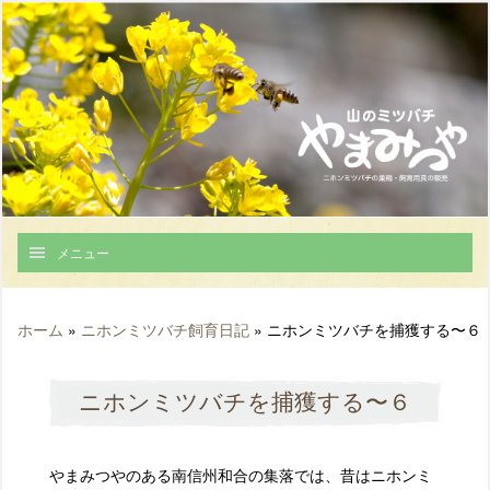
メニュー
ホーム
»
ニホンミツバチ飼育日記
»
ニホンミツバチを捕獲する〜６
ニホンミツバチを捕獲する〜６
やまみつやのある南信州和合の集落では、昔はニホンミ